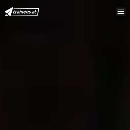
Tog
nav