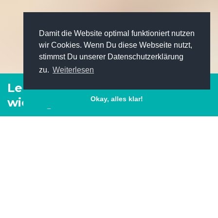
Damit die Website optimal funktioniert nutzen
wir Cookies. Wenn Du diese Webseite nutzt,
stimmst Du unserer Datenschutzerklärung
zu.
Weiterlesen
Lebenslauf: Darum ist er so
Okay, alles klar!
wichtig
Home
Tipps für deine Bewerbung
Lebenslauf: Darum ist er so wichtig
Facebook
Pinterest
Twitter
LinkedIn
XING
WhatsAp