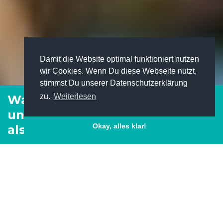
Damit die Website optimal funktioniert nutzen
wir Cookies. Wenn Du diese Webseite nutzt,
stimmst Du unserer Datenschutzerklärung
zu.
Weiterlesen
Was ist ein Traineeprogramm –
und was spricht für den Einstieg
Okay, alles klar!
als Trainee?
Home
Trainee FAQ: Wir beantworten deine Fragen zu
Traineeprogrammen
Was ist ein Traineeprogramm – und was spricht für den
Einstieg als Trainee?