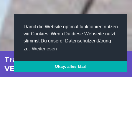
Damit die Website optimal funktioniert nutzen
wir Cookies. Wenn Du diese Webseite nutzt,
stimmst Du unserer Datenschutzerklärung
zu.
Weiterlesen
Traineebericht von Maria Zisser,
Okay, alles klar!
VERBUND
Home
VERBUND
Traineebericht von Maria Zisser, VERBUND
Facebook
Pinterest
Twitter
LinkedIn
XING
WhatsAp